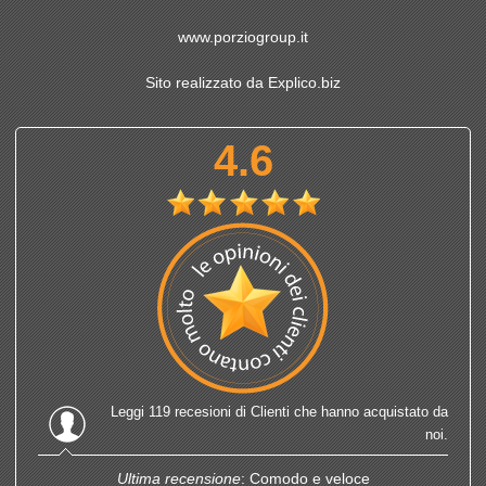
www.porziogroup.it
Sito realizzato da Explico.biz
4.6
Leggi
119 recesioni
di Clienti che hanno acquistato da
noi.
Ultima recensione
: Comodo e veloce