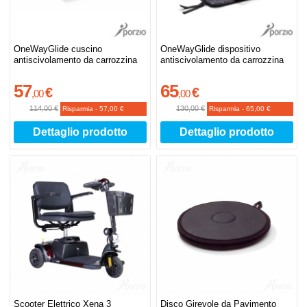
OneWayGlide cuscino
OneWayGlide dispositivo
antiscivolamento da carrozzina
antiscivolamento da carrozzina
57
65
€
€
,
00
,
00
114,00 €
130,00 €
Risparmia
-
57,00 €
Risparmia
-
65,00 €
Dettaglio prodotto
Dettaglio prodotto
Scooter Elettrico Xena 3
Disco Girevole da Pavimento