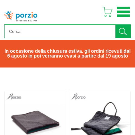
In occasione della chiusura estiva, gli ordini ricevuti dal
6 agosto in poi verranno evasi a partire dal 19 agosto