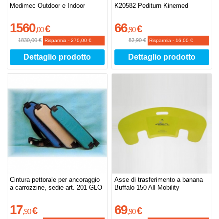
Medimec Outdoor e Indoor
K20582 Pediturn Kinemed
1560
66
€
€
,
00
,
90
1830,00 €
82,90 €
Risparmia
-
270,00 €
Risparmia
-
16,00 €
Dettaglio prodotto
Dettaglio prodotto
Cintura pettorale per ancoraggio
Asse di trasferimento a banana
a carrozzine, sedie art. 201 GLO
Buffalo 150 All Mobility
17
69
€
€
,
90
,
90