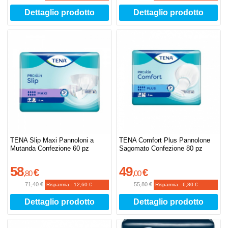
Dettaglio prodotto
Dettaglio prodotto
TENA Slip Maxi Pannoloni a
TENA Comfort Plus Pannolone
Mutanda Confezione 60 pz
Sagomato Confezione 80 pz
58
49
€
€
,
80
,
00
71,40 €
55,80 €
Risparmia
-
12,60 €
Risparmia
-
6,80 €
Dettaglio prodotto
Dettaglio prodotto