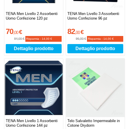
TENA Men Livello 2 Assorbenti
TENA Men Livello 3 Assorbenti
Uomo Confezione 120 pz
Uomo Confezione 96 pz
70
82
€
€
,
00
,
00
84,00 €
96,00 €
Risparmia
-
14,00 €
Risparmia
-
14,00 €
Dettaglio prodotto
Dettaglio prodotto
TENA Men Livello 1 Assorbenti
Telo Salvaletto Impermeabile in
Uomo Confezione 144 pz
Cotone Drydorm