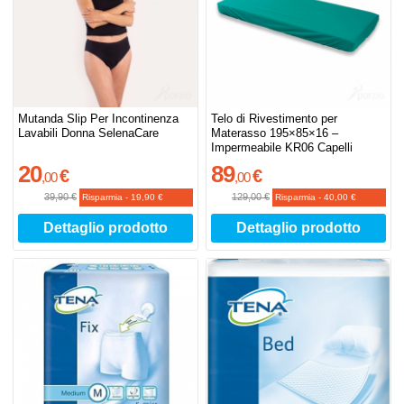
Mutanda Slip Per Incontinenza
Telo di Rivestimento per
Lavabili Donna SelenaCare
Materasso 195×85×16 –
Impermeabile KR06 Capelli
20
89
€
€
,
00
,
00
39,90 €
129,00 €
Risparmia
-
19,90 €
Risparmia
-
40,00 €
Dettaglio prodotto
Dettaglio prodotto