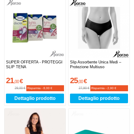
SUPER OFFERTA - PROTEGGI
Slip Assorbente Unica Medi –
SLIP TENA
Protezione Multiuso
21
25
€
€
,
00
,
00
29,00 €
27,90 €
Risparmia
-
8,00 €
Risparmia
-
2,90 €
Dettaglio prodotto
Dettaglio prodotto