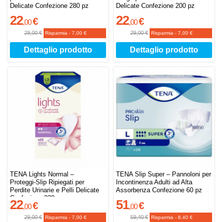
Delicate Confezione 280 pz
Delicate Confezione 200 pz
22
22
€
€
,
00
,
00
29,00 €
29,00 €
Risparmia
-
7,00 €
Risparmia
-
7,00 €
Dettaglio prodotto
Dettaglio prodotto
TENA Lights Normal –
TENA Slip Super – Pannoloni per
Proteggi‑Slip Ripiegati per
Incontinenza Adulti ad Alta
Perdite Urinarie e Pelli Delicate
Assorbenza Confezione 60 pz
Confezione 220 pz
22
51
€
€
,
00
,
00
29,00 €
59,40 €
Risparmia
-
7,00 €
Risparmia
-
8,40 €