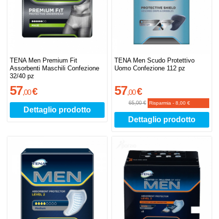
TENA Men Premium Fit
TENA Men Scudo Protettivo
Assorbenti Maschili Confezione
Uomo Confezione 112 pz
32/40 pz
57
57
€
€
,
00
,
00
65,00 €
Risparmia
-
8,00 €
Dettaglio prodotto
Dettaglio prodotto