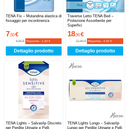
TENA Fix – Mutandina elastica di
Traverse Letto TENA Bed –
fissaggio per incontinenza
Protezione Assorbente per
Superfici
7
18
€
€
,
50
,
90
8,90 €
22,90 €
Risparmia
-
1,40 €
Risparmia
-
4,00 €
Dettaglio prodotto
Dettaglio prodotto
TENA Lights – Salvaslip Discreto
TENA Lights Lungo – Salvaslip
per Perdite Urinarie e Pelli
Lungo per Perdite Urinarie e Pelli