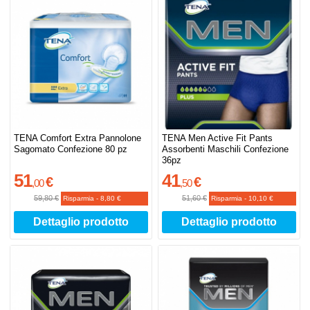
TENA Comfort Extra Pannolone
TENA Men Active Fit Pants
Sagomato Confezione 80 pz
Assorbenti Maschili Confezione
36pz
51
41
€
€
,
00
,
50
59,80 €
51,60 €
Risparmia
-
8,80 €
Risparmia
-
10,10 €
Dettaglio prodotto
Dettaglio prodotto