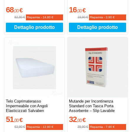
68
16
€
€
,
00
,
00
82,80 €
19,90 €
Risparmia
-
14,80 €
Risparmia
-
3,90 €
Dettaglio prodotto
Dettaglio prodotto
Telo Coprimaterasso
Mutande per Incontinenza
Impermeabile con Angoli
Standard con Tasca Porta
Elasticizzati Salvaben
Assorbente – Slip Lavabile
51
32
€
€
,
00
,
00
63,90 €
39,90 €
Risparmia
-
12,90 €
Risparmia
-
7,90 €