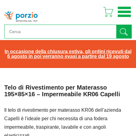
In occasione della chiusura estiva, gli ordini ricevuti dal
6 agosto in poi verranno evasi a partire dal 19 agosto
Telo di Rivestimento per Materasso
195×85×16 – Impermeabile KR06 Capelli
Il telo di rivestimento per materasso KR06 dell'azienda
Capelli è l'ideale per chi necessita di una fodera
impermeabile, traspirante, lavabile e con angoli
elasticizzati