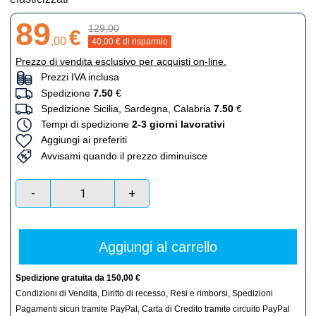
89
129,00
€
,
00
40,00
€ di risparmio
Prezzo di vendita esclusivo per acquisti on-line.
Prezzi IVA inclusa
Spedizione
7.50
€
Spedizione Sicilia, Sardegna, Calabria
7.50
€
Tempi di spedizione
2-3 giorni lavorativi
Aggiungi ai preferiti
Avvisami quando il prezzo diminuisce
-
+
Aggiungi al carrello
Spedizione gratuita da 150,00 €
Condizioni di Vendita
,
Diritto di recesso
,
Resi e rimborsi
,
Spedizioni
Pagamenti sicuri tramite PayPal, Carta di Credito tramite circuito PayPal