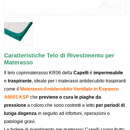
Caratteristiche Telo di Rivestimento per
Materasso
Il telo coprimaterasso KR06 della
Capelli
è
impermeabile
e
traspirante
, ideale per i materassi antidecubito traspiranti
come il
Materasso Antidecubito Ventilato in Espanso
A9501 KSP
che
previene o cura le piaghe da
pressione
a coloro che sono costretti a letto
per periodi di
lunga degenza
in seguito ad infortuni, operazioni o
patologie gravi.
Le fodere di rivestimento per materassi Capelli csono frutto