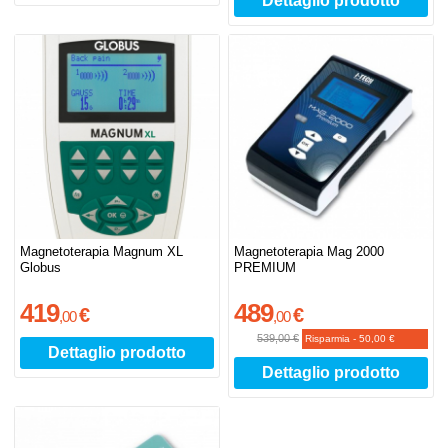
Dettaglio prodotto
Magnetoterapia Magnum XL
Magnetoterapia Mag 2000
Globus
PREMIUM
419
489
€
€
,
00
,
00
539,00 €
Risparmia
-
50,00 €
Dettaglio prodotto
Dettaglio prodotto