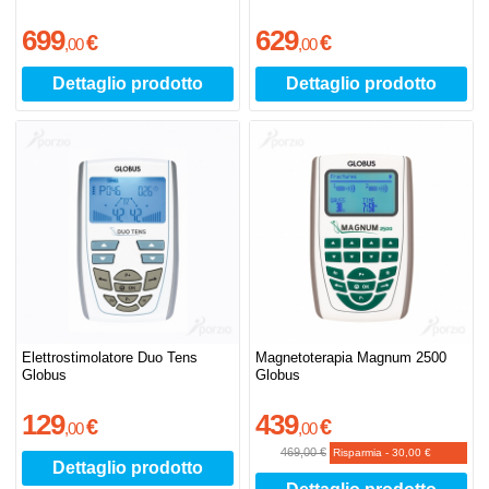
699
629
€
€
,
00
,
00
Dettaglio prodotto
Dettaglio prodotto
Elettrostimolatore Duo Tens
Magnetoterapia Magnum 2500
Globus
Globus
129
439
€
€
,
00
,
00
469,00 €
Risparmia
-
30,00 €
Dettaglio prodotto