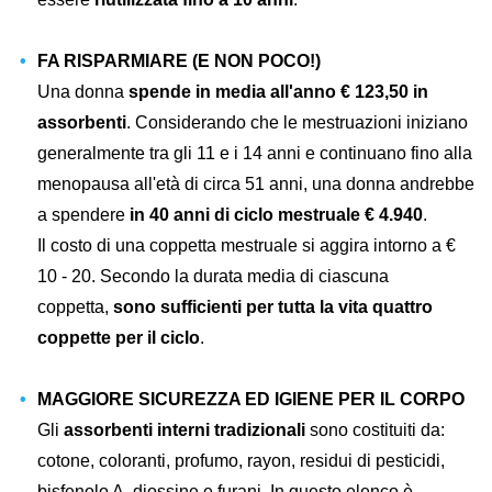
FA RISPARMIARE (E NON POCO!)
Una donna
spende in media all'anno € 123,50 in
assorbenti
. Considerando che le mestruazioni iniziano
generalmente tra gli 11 e i 14 anni e continuano fino alla
menopausa all'età di circa 51 anni, una donna andrebbe
a spendere
in 40 anni di ciclo mestruale € 4.940
.
Il costo di una coppetta mestruale si aggira intorno a €
10 - 20. Secondo la durata media di ciascuna
coppetta,
sono sufficienti per tutta la vita quattro
coppette per il ciclo
.
MAGGIORE SICUREZZA ED IGIENE PER IL CORPO
Gli
assorbenti interni tradizionali
sono costituiti da:
cotone, coloranti, profumo, rayon, residui di pesticidi,
bisfenolo A, diossine e furani. In questo elenco è