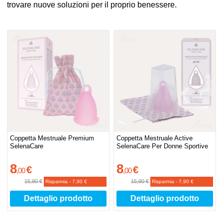
trovare nuove soluzioni per il proprio benessere.
Coppetta Mestruale Premium
Coppetta Mestruale Active
SelenaCare
SelenaCare Per Donne Sportive
8
8
€
€
,
00
,
00
15,90 €
15,90 €
Risparmia
-
7,90 €
Risparmia
-
7,90 €
Dettaglio prodotto
Dettaglio prodotto