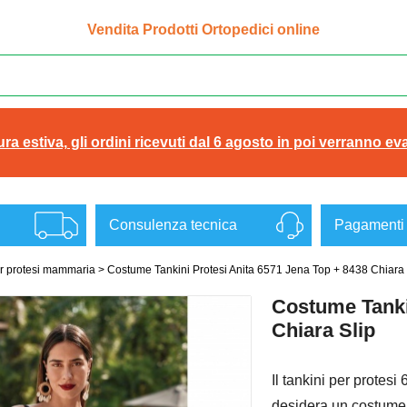
Vendita Prodotti Ortopedici online
ra estiva, gli ordini ricevuti dal 6 agosto in poi verranno eva
Consulenza tecnica
Pagamenti 
r protesi mammaria
>
Costume Tankini Protesi Anita 6571 Jena Top + 8438 Chiara 
Costume Tanki
Chiara Slip
Il tankini per protesi
desidera un costume c