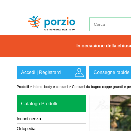
In occasione della chiusu
Accedi
|
Registrami
Consegne rapide
Prodotti
>
Intimo, body e costumi
>
Costumi da bagno coppe grandi e pe
Catalogo Prodotti
Incontinenza
Ortopedia