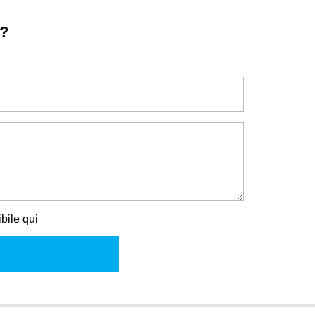
o?
ibile
qui