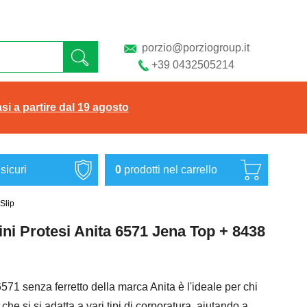
porzio@porziogroup.it
+39 0432505214
si a partire dal 19 agosto
sicuri
0
prodotti
nel carrello
Slip
ni Protesi Anita 6571 Jena Top + 8438
 6571 senza ferretto della marca Anita è l'ideale per chi
he si si adatta a vari tipi di corporatura, aiutando a