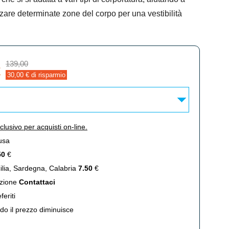
zare determinate zone del corpo per una vestibilità
139,00
€
30,00
€ di risparmio
clusivo per acquisti on-line.
usa
50
€
lia, Sardegna, Calabria
7.50
€
zione
Contattaci
feriti
 il prezzo diminuisce