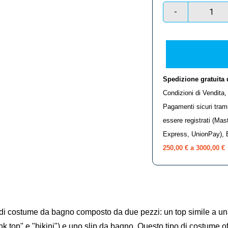
-
Spedizione gratuita 
Condizioni di Vendita
Pagamenti sicuri tram
essere registrati (Ma
Express, UnionPay), 
250,00 € a 3000,00 €
 di costume da bagno composto da due pezzi: un top simile a una
k top" e "bikini") e uno slip da bagno. Questo tipo di costume of