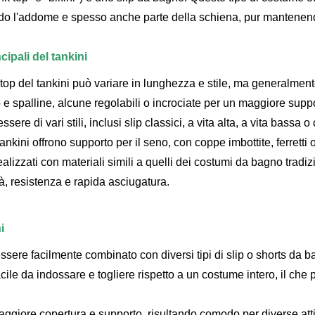
do l'addome e spesso anche parte della schiena, pur mantenendo 
cipali del tankini
Il top del tankini può variare in lunghezza e stile, ma generalme
o e spalline, alcune regolabili o incrociate per un maggiore supp
essere di vari stili, inclusi slip classici, a vita alta, a vita bassa 
 tankini offrono supporto per il seno, con coppe imbottite, ferretti
ealizzati con materiali simili a quelli dei costumi da bagno tradizi
tà, resistenza e rapida asciugatura.
i
ssere facilmente combinato con diversi tipi di slip o shorts da 
facile da indossare e togliere rispetto a un costume intero, il ch
maggiore copertura e supporto, risultando comodo per diverse att