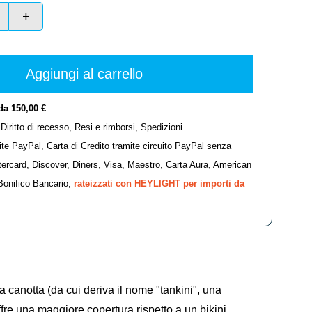
+
Aggiungi al carrello
da 150,00 €
,
Diritto di recesso
,
Resi e rimborsi
,
Spedizioni
ite PayPal, Carta di Credito tramite circuito PayPal senza
stercard, Discover, Diners, Visa, Maestro, Carta Aura, American
Bonifico Bancario,
rateizzati con HEYLIGHT per importi da
 canotta (da cui deriva il nome "tankini", una
fre una maggiore copertura rispetto a un bikini