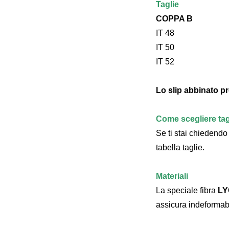
Taglie
COPPA B
IT 48
IT 50
IT 52
Lo slip abbinato pr
Come scegliere tag
Se ti stai chiedendo
tabella taglie.
Materiali
La speciale fibra
LY
assicura indeformabil