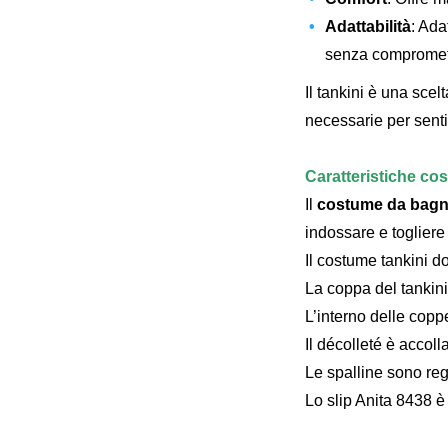
Adattabilità
: Ada
senza compromette
Il tankini è una sce
necessarie per sentir
Caratteristiche cos
Il
costume da bagno
indossare e togliere 
Il costume tankini d
La coppa del tankini
L’interno delle copp
Il décolleté è accolla
Le spalline sono reg
Lo slip Anita 8438 è