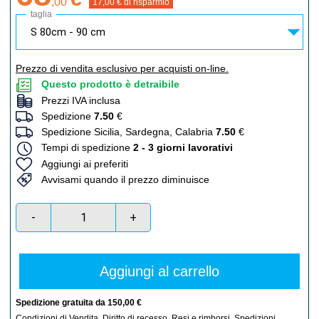
,
00
17,00
€ di risparmio
taglia
Prezzo di vendita esclusivo per acquisti on-line.
Questo prodotto è detraibile
Prezzi IVA inclusa
Spedizione
7.50
€
Spedizione Sicilia, Sardegna, Calabria
7.50
€
Tempi di spedizione
2 - 3 giorni lavorativi
Aggiungi ai preferiti
Avvisami quando il prezzo diminuisce
-
+
Aggiungi al carrello
Spedizione gratuita da 150,00 €
Condizioni di Vendita
,
Diritto di recesso
,
Resi e rimborsi
,
Spedizioni