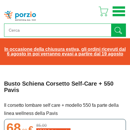
In occasione della chiusura estiva, gli ordini ricevuti dal
6 agosto in poi verranno evasi a partire dal 19 agosto
Busto Schiena Corsetto Self-Care + 550
Pavis
Il corsetto lombare self care + modello 550 fa parte della
linea wellness della Pavis
68
85,00
€